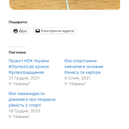
Поширити:
Друк
Електронна адреса
Пов’язано
Проєкт НОК України
Юні спортсмени
#OlympicLab крокує
навчалися основам
Кіровоградщиною
бізнесу та кар’єри
31 Грудня, 2021
6 Січня, 2021
У "Новини"
У "Новини"
Юні таеквондисти
дізналися про гендерну
рівність у спорті
19 Грудня, 2023
У "Новини"