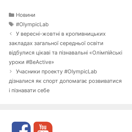
Категорії
Новини
Позначки
#OlympicLab
У вересні-жовтні в кропивницьких
закладах загальної середньої освіти
відбулися цікаві та пізнавальні «Олімпійські
уроки #BeActive»
Учасники проекту #OlympicLab
дізналися як спорт допомагає розвиватися
і пізнавати себе