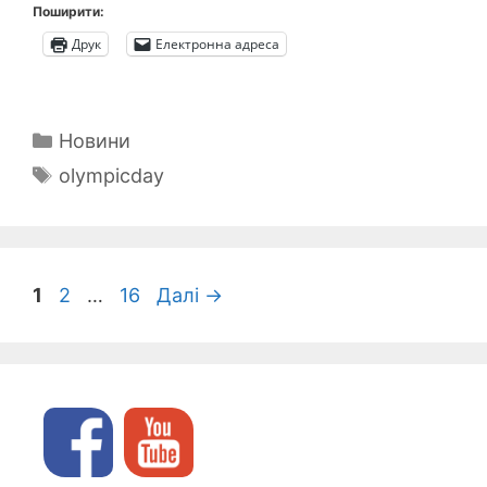
Поширити:
Друк
Електронна адреса
Категорії
Новини
Позначки
olympicday
Сторінка
Сторінка
Сторінка
1
2
…
16
Далі
→