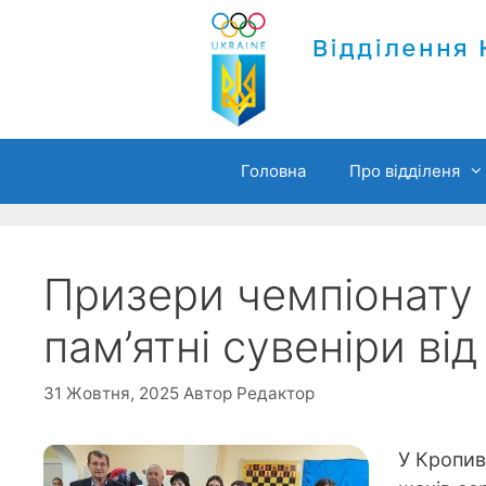
Перейти
до
вмісту
Головна
Про відділеня
Призери чемпіонату 
пам’ятні сувеніри ві
31 Жовтня, 2025
Автор
Редактор
У Кропив