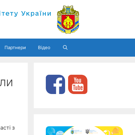
Партнери
Відео
али
асті з