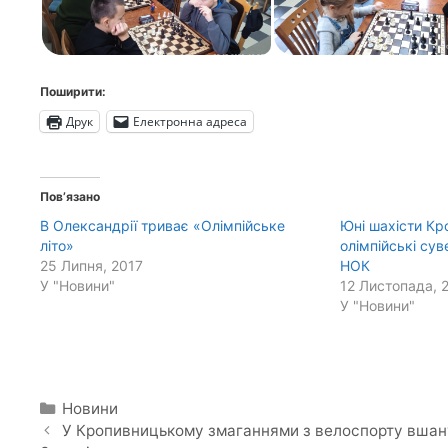
Поширити:
Друк
Електронна адреса
Пов’язано
В Олександрії триває «Олімпійське
Юні шахісти Кр
літо»
олімпійські сув
25 Липня, 2017
НОК
У "Новини"
12 Листопада, 
У "Новини"
Категорії
Новини
У Кропивницькому змаганнями з велоспорту вшан