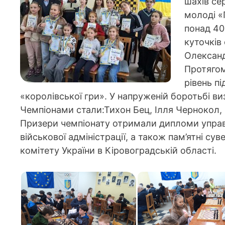
шахів сер
молоді «
понад 40 
куточків
Олександ
Протягом
рівень п
«королівської гри». У напруженій боротьбі ви
Чемпіонами стали:Тихон Бец, Ілля Чернокол,
Призери чемпіонату отримали дипломи управл
військової адміністрації, а також пам’ятні су
комітету України в Кіровоградській області.