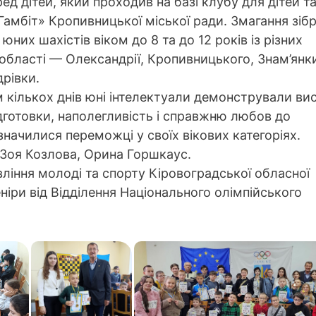
ед дітей, який проходив на базі клубу для дітей т
Гамбіт» Кропивницької міської ради. Змагання зіб
юних шахістів віком до 8 та до 12 років із різних
 області — Олександрії, Кропивницького, Знам’янк
рівки.
 кількох днів юні інтелектуали демонстрували ви
ідготовки, наполегливість і справжню любов до
значилися переможці у своїх вікових категоріях.
 Зоя Козлова, Орина Горшкаус.
іння молоді та спорту Кіровоградської обласної
веніри від Відділення Національного олімпійського