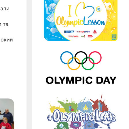
а
рали
и та
сокий