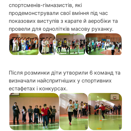
спортсменів-гімназистів, які
продемонстрували свої вміння під час
показових виступів з карате й аеробіки та
провели для однолітків масову руханку.
Після розминки діти утворили 6 команд та
визначали найспритніших у спортивних
естафетах і конкурсах.