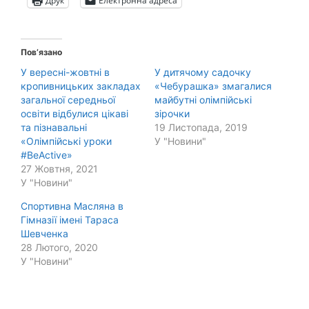
Друк
Електронна адреса
Пов’язано
У вересні-жовтні в
У дитячому садочку
кропивницьких закладах
«Чебурашка» змагалися
загальної середньої
майбутні олімпійські
освіти відбулися цікаві
зірочки
та пізнавальні
19 Листопада, 2019
«Олімпійські уроки
У "Новини"
#BeActive»
27 Жовтня, 2021
У "Новини"
Спортивна Масляна в
Гімназії імені Тараса
Шевченка
28 Лютого, 2020
У "Новини"