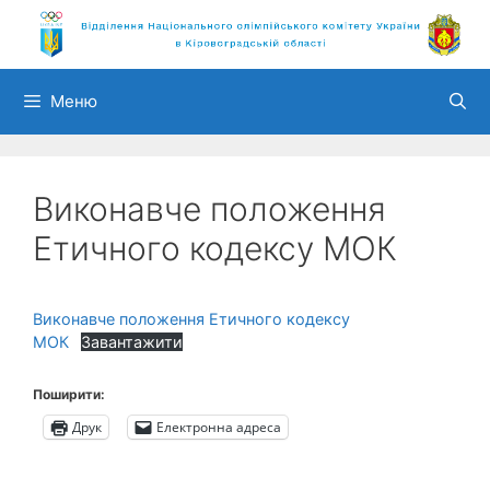
Перейти
до
вмісту
Меню
Виконавче положення
Етичного кодексу МОК
Виконавче положення Етичного кодексу
МОК
Завантажити
Поширити:
Друк
Електронна адреса