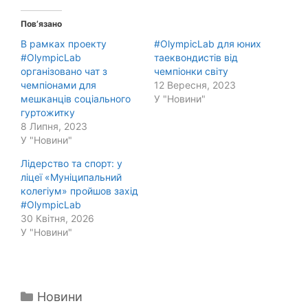
Пов’язано
В рамках проекту
#OlympicLab для юних
#OlympicLab
таеквондистів від
організовано чат з
чемпіонки світу
чемпіонами для
12 Вересня, 2023
мешканців соціального
У "Новини"
гуртожитку
8 Липня, 2023
У "Новини"
Лідерство та спорт: у
ліцеї «Муніципальний
колегіум» пройшов захід
#OlympicLab
30 Квітня, 2026
У "Новини"
Категорії
Новини