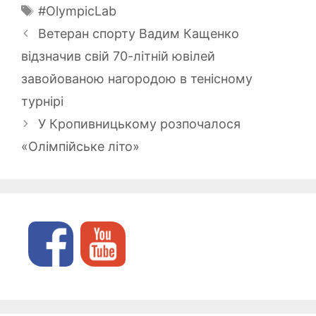
Позначки
#OlympicLab
Ветеран спорту Вадим Кащенко
відзначив свій 70-літній ювілей
завойованою нагородою в тенісному
турнірі
У Кропивницькому розпочалося
«Олімпійське літо»