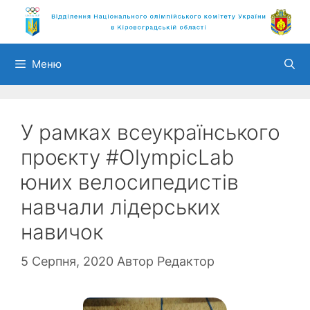
Перейти
до
вмісту
Меню
У рамках всеукраїнського
проєкту #OlympicLab
юних велосипедистів
навчали лідерських
навичок
5 Серпня, 2020
Автор
Редактор