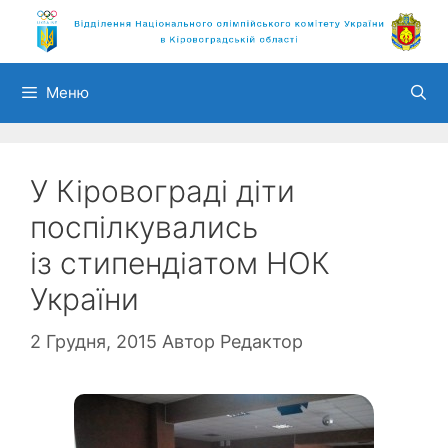
Перейти
до
вмісту
Меню
У Кіровограді діти
поспілкувались
із стипендіатом НОК
України
2 Грудня, 2015
Автор
Редактор