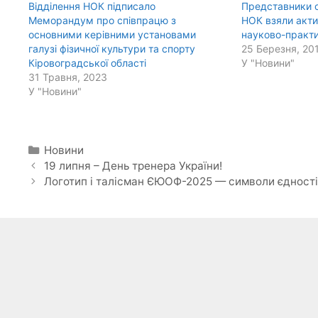
Відділення НОК підписало
Представники о
Меморандум про співпрацю з
НОК взяли акти
основними керівними установами
науково-практи
галузі фізичної культури та спорту
25 Березня, 20
Кіровоградської області
У "Новини"
31 Травня, 2023
У "Новини"
Категорії
Новини
19 липня – День тренера України!
Логотип і талісман ЄЮОФ-2025 — символи єдності