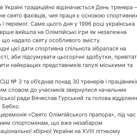
 в Україні традиційно відзначається День тренера 
не свято фахівців, чия праця є основою спортивни
 і перемог. Саме цього дня у 1996 році українська
перше вийшла на Олімпійські ігри як незалежна
 що надало святу особливого змісту.
дні цієї дати спортивна спільнота зібралася на
сті, аби підсумувати цьогорічні здобутки, привіта
ити найкращих представників галузі міськими та
СШ № 3 та об’єднав понад 30 тренерів і працівникі
ьним словом до учасників звернулися начальник
іської ради Вячеслав Гурський та голова відділен
 Бебко.
ремонія «Свято Олімпійського прапора», під час 
юним спортсменам, що вже незабаром
іональної збірної України на XVIIІ літньому