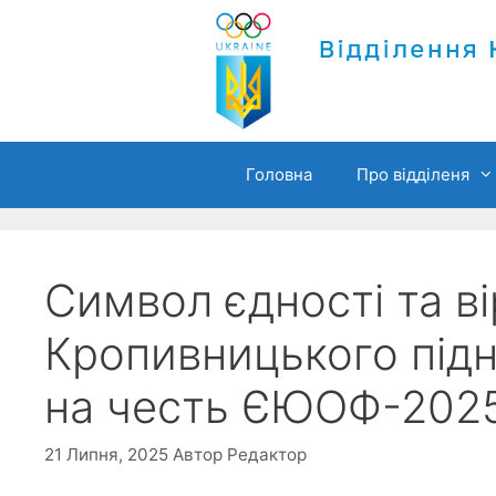
Перейти
до
вмісту
Головна
Про відділеня
Символ єдності та в
Кропивницького під
на честь ЄЮОФ-202
21 Липня, 2025
Автор
Редактор