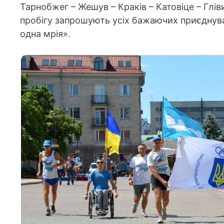
Тарнобжег – Жешув – Краків – Катовіце – Глів
пробігу запрошують усіх бажаючих приєднувати
одна мрія».