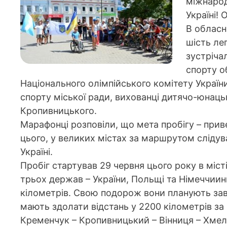
міжнарод
Україні! 
В обласн
шість ле
зустріча
спорту о
Національного олімпійського комітету України
спорту міської ради, вихованці дитячо-юнаць
Кропивницького.
Марафонці розповіли, що мета пробігу – приве
цього, у великих містах за маршрутом слідув
Україні.
Пробіг стартував 29 червня цього року в міст
трьох держав – України, Польщі та Німеччиин
кілометрів. Свою подорож вони планують заве
мають здолати відстань у 2200 кілометрів з
Кременчук – Кропивницький – Вінниця – Хмел