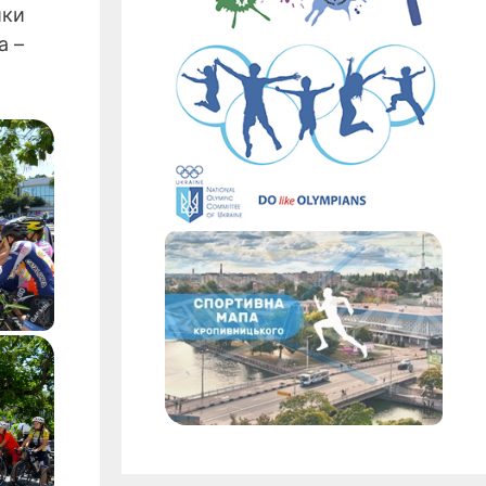
ики
а –