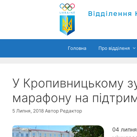
Перейти
до
вмісту
Головна
Про відділеня
У Кропивницькому зу
марафону на підтрим
5 Липня, 2018
Автор
Редактор
04 липня