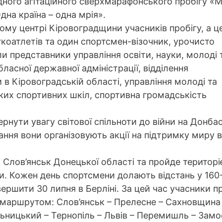
ного агітаційного сверхмарафонського пробігу «
Одна країна – одна мрія».
ому центрі Кіровоградщини учасників пробігу, а ц
гкоатлетів та один спортсмен-візочник, урочисто
ли представники управління освіти, науки, молоді 
бласної державної адміністрації, відділення
 в Кіровоградській області, управління молоді та
ких спортивних шкіл, спортивна громадськість
рнути увагу світової спільноти до війни на Донбас
ання вони організовують акції на підтримку миру в
і Слов’янськ Донецької області та пройде територ
и. Кожен день спортсмени долають відстань у 160
ршити 30 липня в Берліні. За цей час учасники пр
а маршрутом: Слов’янськ – Прелесне – Сахновщина
ьницький – Тернопіль – Львів – Перемишль – Замо