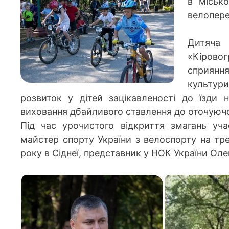
в міськ
велопере
Дитяча 
«Кірово
сприяння
культури
розвиток у дітей зацікавленості до їзди 
виховання дбайливого ставлення до оточуюч
Під час урочистого відкриття змагань уча
майстер спорту України з велоспорту на трек
року в Сіднеї, представник у НОК України Ол