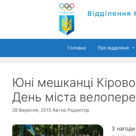
Перейти
до
вмісту
Головна
Про відділеня
Юні мешканці Кірово
День міста велопер
28 Вересня, 2015
Автор
Редактор
З нагоди