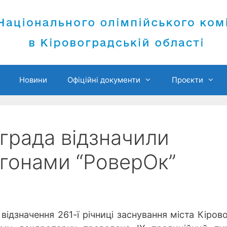
Новини
Офіційні документи
Проєкти
града відзначили
егонами “РоверОк”
 відзначення 261-ї річниці заснування міста Кіров