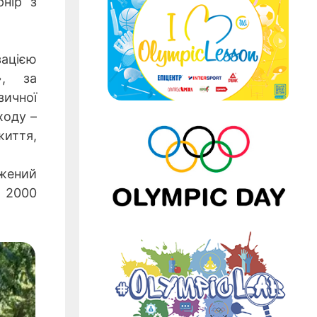
рнір з
ацією
», за
зичної
ходу –
життя,
ужений
р 2000