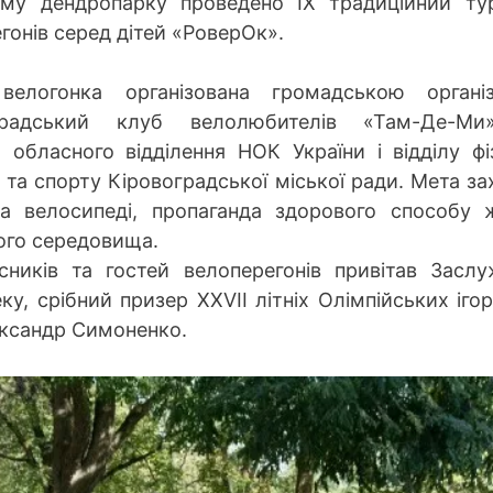
ому дендропарку проведено ІХ традиційний ту
гонів серед дітей «РоверОк».
велогонка організована громадською організ
градський клуб велолюбителів «Там-Де-Ми
 обласного відділення НОК України і відділу фі
 та спорту Кіровоградської міської ради. Мета за
на велосипеді, пропаганда здорового способу 
ого середовища.
сників та гостей велоперегонів привітав Засл
у, срібний призер XXVIІ літніх Олімпійських іго
ександр Симоненко.