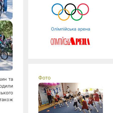
Олімпійська арена
Фото
шин та
родили
ського
 також