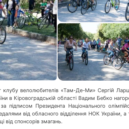
нт клубу велолюбителів «Там-Де-Ми» Сергій Лар
аїни в Кіровоградській області Вадим Бебко наго
за підписом Президента Національного олімпій
едалями від обласного відділення НОК України, а
 від спонсорів змагань.