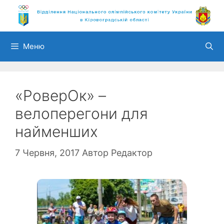
Перейти
до
вмісту
Меню
«РоверОк» –
велоперегони для
найменших
7 Червня, 2017
Автор
Редактор