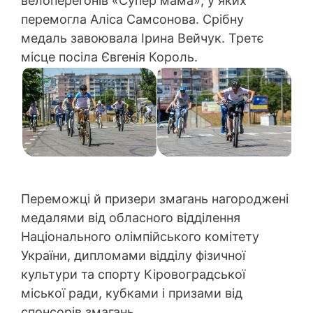
велоперегонів «Супер мама», у яких
перемогла Аліса Самсонова. Срібну
медаль завоювала Ірина Вейчук. Третє
місце посіла Євгенія Король.
Переможці й призери змагань нагороджені
медалями від обласного відділення
Національного олімпійського комітету
України, дипломами відділу фізичної
культури та спорту Кіровоградської
міської ради, кубками і призами від
спонсорів змагань.