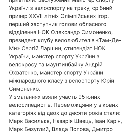
України з велоспорту на треку, срібний
призер XXVIІ літніх Олімпійських ігор,
перший заступник голови обласного
відділення НОК Олександр Симоненко,
президент клубу велолюбителів «Там-Де-
Ми» Сергій Ларшин, стипендіат НОК
України, майстер спорту України з
велокросу та маунтинбайку Андрій
Охватенко, майстер спорту України
міжнародного класу з велоспорту Юрій
Симоненко.
У змаганнях взяли участь 95 юних
велосипедистів. Переможцями у вікових
категоріях від двох до десяти років стали:
Марк Васильєв, Назарія Швець, Іван Харін,
Марк Безуглий, Влада Попова, Дмитро