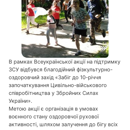
В рамках Всеукраїнської акції на підтримку
ЗСУ відбувся благодійний фізкультурно-
оздоровчий захід «Забіг до 10-річчя
започаткування Цивільно-військового
співробітництва у Збройних Силах
України».
Метою акції є органiзацiя в умовах
воєнного стану оздоровчої рухової
активностi, шляхом залучення до бiгy всiх