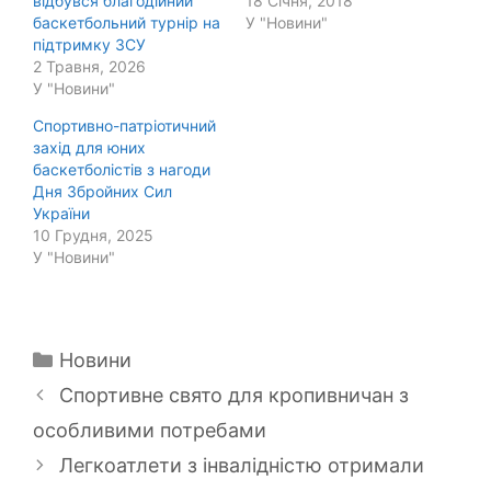
відбувся благодійний
18 Січня, 2018
баскетбольний турнір на
У "Новини"
підтримку ЗСУ
2 Травня, 2026
У "Новини"
Спортивно-патріотичний
захід для юних
баскетболістів з нагоди
Дня Збройних Сил
України
10 Грудня, 2025
У "Новини"
Категорії
Новини
Спортивне свято для кропивничан з
особливими потребами
Легкоатлети з інвалідністю отримали