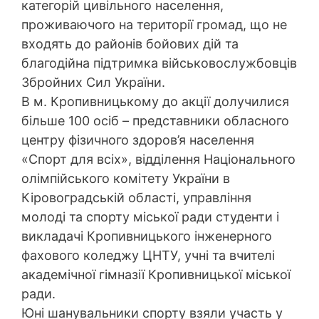
категорiй цивiльного населення,
проживаючого на територiї громад, що не
входять до районiв бойових дiй та
благодiйна пiдтримка вiйськовослужбовцiв
Збройних Сил України.
В м. Кропивницькому до акції долучилися
більше 100 осіб – представники обласного
центру фізичного здоров’я населення
«Спорт для всіх», відділення Національного
олімпійського комітету України в
Кіровоградській області, управління
молоді та спорту міської ради студенти і
викладачі Кропивницького інженерного
фахового коледжу ЦНТУ, учні та вчителі
академічної гімназії Кропивницької міської
ради.
Юні шанувальники спорту взяли участь у