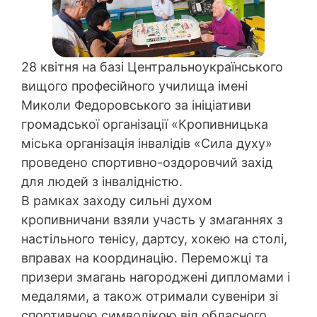
28 квітня на базі Центральноукраїнського
вищого професійного училища імені
Миколи Федоровського за ініціативи
громадської організації «Кропивницька
міська організація інвалідів «Сила духу»
проведено спортивно-оздоровчий захід
для людей з інвалідністю.
В рамках заходу сильні духом
кропивничани взяли участь у змаганнях з
настільного тенісу, дартсу, хокею на столі,
вправах на координацію. Переможці та
призери змагань нагороджені дипломами і
медалями, а також отримали сувеніри зі
спортивною символікою від обласного