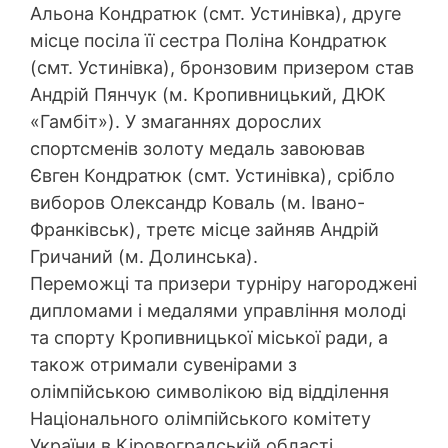
Альона Кондратюк (смт. Устинівка), друге
місце посіла її сестра Поліна Кондратюк
(смт. Устинівка), бронзовим призером став
Андрій Пянчук (м. Кропивницький, ДЮК
«Гамбіт»). У змаганнях дорослих
спортсменів золоту медаль завоював
Євген Кондратюк (смт. Устинівка), срібло
виборов Олександр Коваль (м. Івано-
Франківськ), третє місце зайняв Андрій
Гричаний (м. Долинська).
Переможці та призери турніру нагороджені
дипломами і медалями управління молоді
та спорту Кропивницької міської ради, а
також отримали сувенірами з
олімпійською символікою від відділення
Національного олімпійського комітету
України в Кіровоградській області.