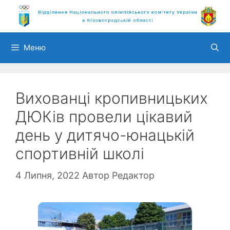
Перейти
до
вмісту
Меню
Вихованці кропивницьких
ДЮКів провели цікавий
день у дитячо-юнацькій
спортивній школі
4 Липня, 2022
Автор
Редактор