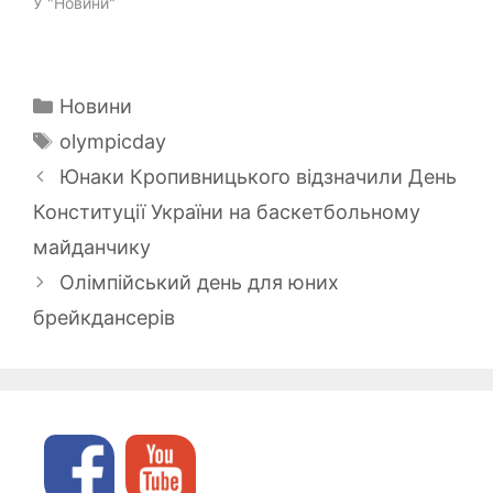
У "Новини"
Категорії
Новини
Позначки
olympicday
Юнаки Кропивницького відзначили День
Конституції України на баскетбольному
майданчику
Олімпійський день для юних
брейкдансерів