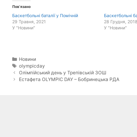
Пов’язано
Баскетбольні баталії у Помічній
Баскетбольні ба
29 Травня, 2021
28 Грудня, 201
У "Новини"
У "Новини"
Категорії
Новини
Позначки
olympicday
Олімпійський день у Трепівській ЗОШ
Естафета OLYMPIC DAY – Бобринецька РДА