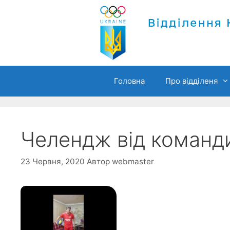
Перейти
до
вмісту
Головна
Про відділеня
Челендж від команди
23 Червня, 2020
Автор
webmaster