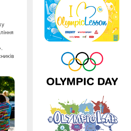
ку
ління
.
сників