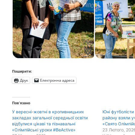
Поширити:
Друк
Електронна адреса
Пов’язано
У вересні-жовтні в кропивницьких
Юні футболісти
закладах загальної середньої освіти
району взяли у
відбулися цікаві та пізнавальні
«Свято Олімпій
«Олімпійські уроки #BeActive»
23 Лютого, 202