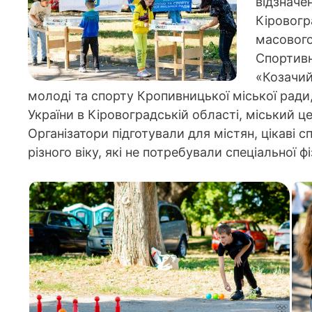
відзначе
Кіровогр
масового
Спортивн
«Козачий
молоді та спорту Кропивницької міської ради,
України в Кіровоградській області, міський ц
Організатори підготували для містян, цікаві с
різного віку, які не потребували спеціальної фі