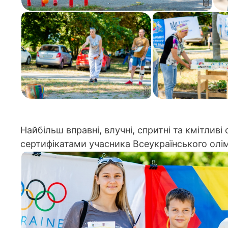
Найбільш вправні, влучні, спритні та кмітлив
сертифікатами учасника Всеукраїнського олім