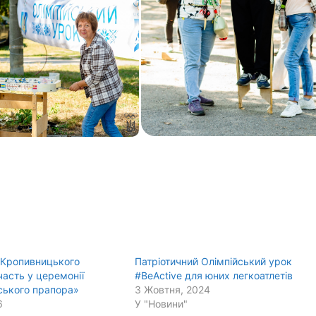
 Кропивницького
Патріотичний Олімпійський урок
часть у церемонії
#BеActive для юних легкоатлетів
ського прапора»
3 Жовтня, 2024
6
У "Новини"