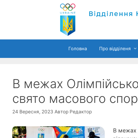
Перейти
до
вмісту
Головна
Про відділеня
В межах Олімпійсько
свято масового спор
24 Вересня, 2023
Автор
Редактор
В межах 