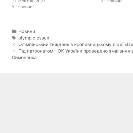
27 Жовтня, 2021
У "Новини"
У "Новини"
Категорії
Новини
Позначки
olympiclesson
Олімпійський тиждень в кропивницькому ліцеї «Ц
Під патронатом НОК України проведено змагання з
Симоненка