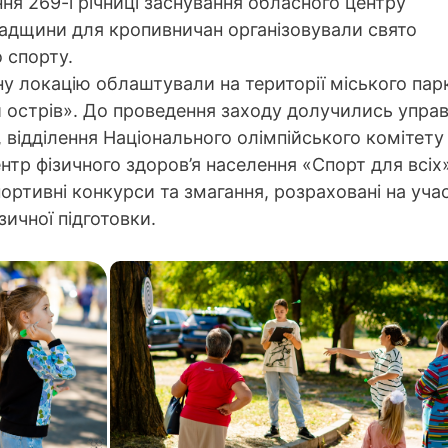
ння 269-ї річниці заснування обласного центру
адщини для кропивничан організовували свято
 спорту.
у локацію облаштували на території міського пар
 острів». До проведення заходу долучились управ
 відділення Національного олімпійського комітету
ентр фізичного здоров’я населення «Спорт для всіх»
портивні конкурси та змагання, розраховані на уча
зичної підготовки.