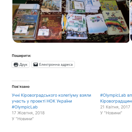
Поширити:
Друк
Електронна адреса
Пов’язано
Учні Кіровоградського колегіуму взяли
#OlympicLab вп
участь у проекті НОК України
Кіровоградщин
#OlympicLab
21 Квітня, 2017
17 Жовтня, 2018
У "Новини"
У "Новини"