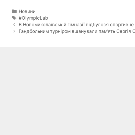
Категорії
Новини
Позначки
#OlympicLab
В Новомиколаївській гімназії відбулося спортивне
Гандбольним турніром вшанували пам’ять Сергія