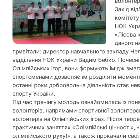
волонтер
Захід ві
комітету
НОК Украї
«Лісова 
даного н
привітали: директор навчального закладу Не
відділення НОК України Вадим Бебко. Почесні
Олімпійських ігор, вони формують імідж змага
спортсменами дозволяє їм розділяти моменти 
останні роки добровольча діяльність стає не
спорту України.
Під час тренінгу молодь ознайомилась із по
волонтерів, напрямами спортивної волонтерсь
волонтерів на Олімпійських іграх. Після теор
практичних заняттях «Олімпійські цінності», 
олімпійського руху!», а також прокачали сво