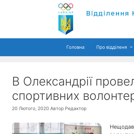
Перейти
до
вмісту
Головна
Про відділеня
В Олександрії прове
спортивних волонтер
20 Лютого, 2020
Автор
Редактор
Нещодавн