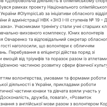
ів «Добровольча діяльність в олімпійському спорт
дбувся рамках проекту Національного олімпійськог
 України #OlympicLab за ініціативи обласного відді
ни й адміністрації НВК «ЗНЗ І-ІІІ ступенів № 19 – 
казка». Учасниками тренінгу стали учні старших кл
авчально-виховного комплексу. Юних волонтерів
ля Овчаренко та відповідальний секретар обласно
 гості наголосили, що волонтери є обличчям
нь. Перебування в епіцентрі дійства поряд зі
емоцій від тріумфів та поразок разом із атлетами
від’ємною частиною розвитку сфери фізичної культу
няттям волонтерства, умовами та формами роботи
кої діяльності в України, прикладами роботи
етичної частини юнаки та дівчата взяли участь у
«Досконалість, дружба, повага!», «Розвиток
ї знання з англійської мови разом з волонтером Ко