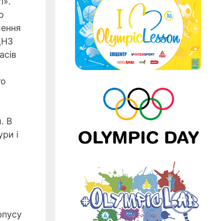
і».
о
лення
ДНЗ
асів
го
. В
ри і
рпусу