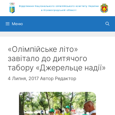
Перейти
до
вмісту
Меню
«Олімпійське літо»
завітало до дитячого
табору «Джерельце надії»
4 Липня, 2017
Автор
Редактор