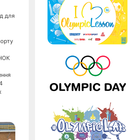
д для
порту
 НОК
ення
4
х