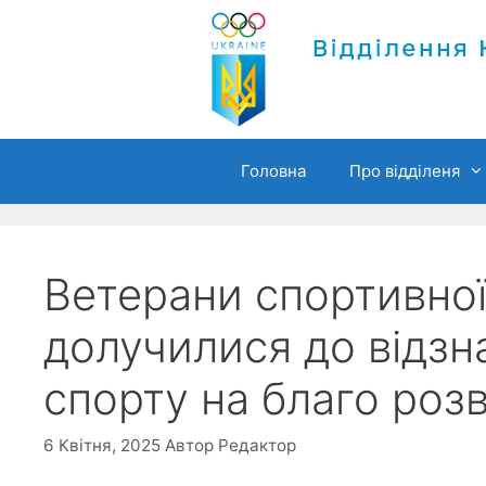
Перейти
до
вмісту
Головна
Про відділеня
Ветерани спортивної
долучилися до відз
спорту на благо роз
6 Квітня, 2025
Автор
Редактор