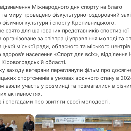
 відзначення Міжнародного дня спорту на благо
 та миру проведено фізкультурно-оздоровчий захі
в фізичної культури і спорту Кропивницького.
е свято для шанованих представників спортивної
и організоване за співпраці управління молоді та с
цької міської ради, обласного та міського центрів
о здоров’я населення «Спорт для всіх», відділення
в Кіровоградській області.
ку заходу ветерани переглянули фільм про досягн
цьких спортсменів в умовах воєнного стану в 202
тім взяли участь у розминці та позмагалися в різни
их активностях.
і спогадами про звитяги своєї молодості.