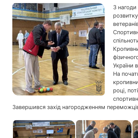
З нагоди
розвитку
ветерані
Спортивн
спільнот
Кропивни
фізичног
України 
На почат
кропивни
році, по
спортивн
Завершився захід нагородженням переможців 