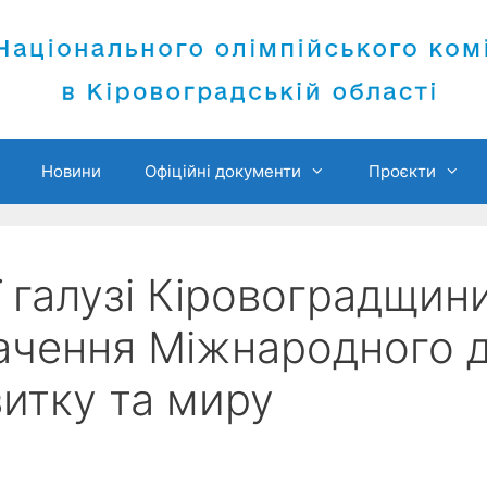
Новини
Офіційні документи
Проєкти
 галузі Кіровоградщин
начення Міжнародного 
витку та миру