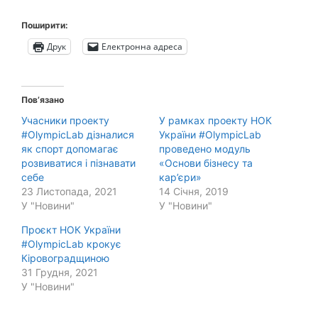
Поширити:
Друк
Електронна адреса
Пов’язано
Учасники проекту
У рамках проекту НОК
#OlympicLab дізналися
України #OlympicLab
як спорт допомагає
проведено модуль
розвиватися і пізнавати
«Основи бізнесу та
себе
кар’єри»
23 Листопада, 2021
14 Січня, 2019
У "Новини"
У "Новини"
Проєкт НОК України
#OlympicLab крокує
Кіровоградщиною
31 Грудня, 2021
У "Новини"