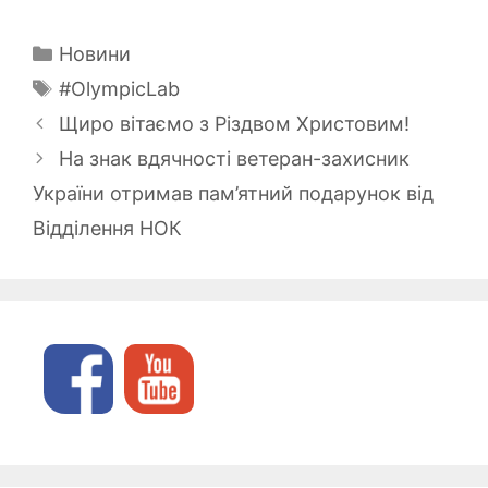
Категорії
Новини
Позначки
#OlympicLab
Щиро вітаємо з Різдвом Христовим!
На знак вдячності ветеран-захисник
України отримав пам’ятний подарунок від
Відділення НОК