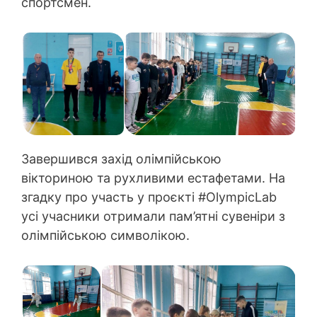
спортсмен.
Завершився захід олімпійською
вікториною та рухливими естафетами. На
згадку про участь у проєкті #OlympicLab
усі учасники отримали пам’ятні сувеніри з
олімпійською символікою.