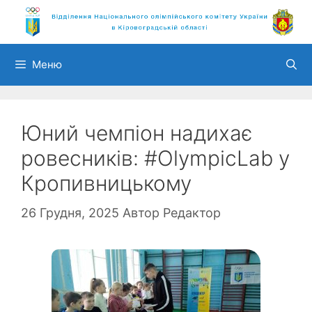
Перейти
до
вмісту
Меню
Юний чемпіон надихає
ровесників: #OlympicLab у
Кропивницькому
26 Грудня, 2025
Автор
Редактор