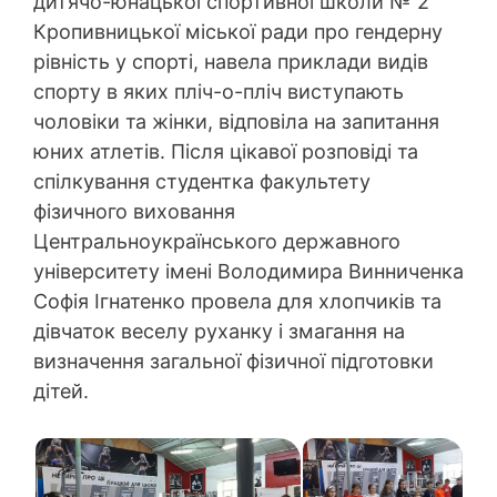
дитячо-юнацької спортивної школи № 2
Кропивницької міської ради про гендерну
рівність у спорті, навела приклади видів
спорту в яких пліч-о-пліч виступають
чоловіки та жінки, відповіла на запитання
юних атлетів. Після цікавої розповіді та
спілкування студентка факультету
фізичного виховання
Центральноукраїнського державного
університету імені Володимира Винниченка
Софія Ігнатенко провела для хлопчиків та
дівчаток веселу руханку і змагання на
визначення загальної фізичної підготовки
дітей.