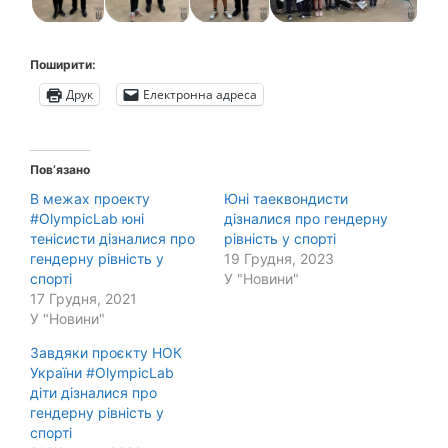
Поширити:
Друк
Електронна адреса
Пов’язано
В межах проекту
Юні таеквондисти
#OlympicLab юні
дізналися про гендерну
тенісисти дізналися про
рівність у спорті
гендерну рівність у
19 Грудня, 2023
спорті
У "Новини"
17 Грудня, 2021
У "Новини"
Завдяки проєкту НОК
України #OlympicLab
діти дізналися про
гендерну рівність у
спорті