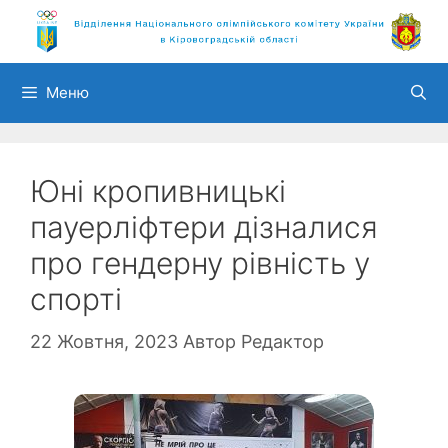
Перейти
до
вмісту
Меню
Юні кропивницькі
пауерліфтери дізналися
про гендерну рівність у
спорті
22 Жовтня, 2023
Автор
Редактор