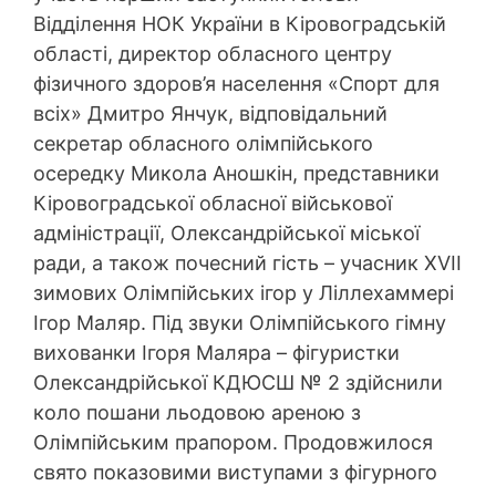
Відділення НОК України в Кіровоградській
області, директор обласного центру
фізичного здоров’я населення «Спорт для
всіх» Дмитро Янчук, відповідальний
секретар обласного олімпійського
осередку Микола Аношкін, представники
Кіровоградської обласної військової
адміністрації, Олександрійської міської
ради, а також почесний гість – учасник XVII
зимових Олімпійських ігор у Ліллехаммері
Ігор Маляр. Під звуки Олімпійського гімну
вихованки Ігоря Маляра – фігуристки
Олександрійської КДЮСШ № 2 здійснили
коло пошани льодовою ареною з
Олімпійським прапором. Продовжилося
свято показовими виступами з фігурного