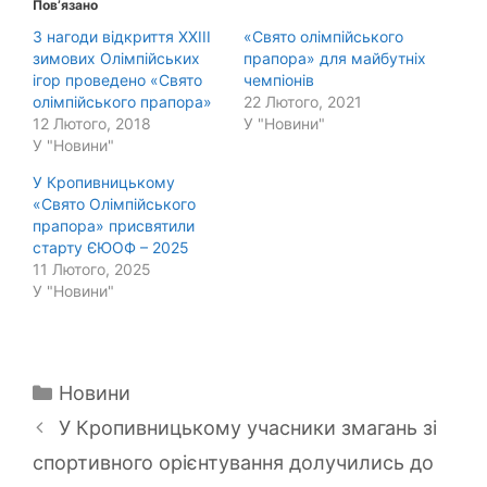
Пов’язано
З нагоди відкриття XXIII
«Свято олімпійського
зимових Олімпійських
прапора» для майбутніх
ігор проведено «Свято
чемпіонів
олімпійського прапора»
22 Лютого, 2021
12 Лютого, 2018
У "Новини"
У "Новини"
У Кропивницькому
«Свято Олімпійського
прапора» присвятили
старту ЄЮОФ – 2025
11 Лютого, 2025
У "Новини"
Категорії
Новини
У Кропивницькому учасники змагань зі
спортивного орієнтування долучились до