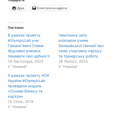
Поширити:
Друк
Електронна адреса
Пов’язано
В рамках проекту
Чемпіонка світу
#OlympicLab учні
розповіла учням
Гімназії імені Олени
Балашівської гімназії про
Журливої вчилися
свою спортивну кар’єру
пізнавати свої здібності
та тренерську роботу
19 Листопада, 2023
28 Лютого, 2024
У "Новини"
У "Новини"
У рамках проекту НОК
України #OlympicLab
проведено модуль
«Основи бізнесу та
кар’єри»
14 Січня, 2019
У "Новини"