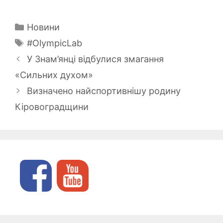
Категорії
Новини
Позначки
#OlympicLab
У Знам’янці відбулися змагання
«Сильних духом»
Визначено найспортивнішу родину
Кіровоградщини