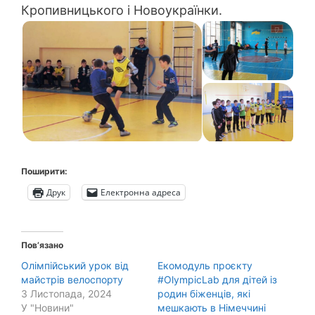
Кропивницького і Новоукраїнки.
Поширити:
Друк
Електронна адреса
Пов’язано
Олімпійський урок від
Екомодуль проєкту
майстрів велоспорту
#OlympicLab для дітей із
3 Листопада, 2024
родин біженців, які
У "Новини"
мешкають в Німеччині