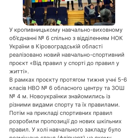
У кропивницькому навчально-виховному
об’єднанні № 6 спільно з відділенням НОК
України в Кіровоградській області
реалізовано новий навчально-спортивний
проєкт «Від правил у спорті до правил у
житті».
В рамках проєкту протягом тижня учні 5-6
класів НВО № 6 обласного центру та ЗОШ
№ 4 м. Новоукраїнки знайомились із
різними видами спорту та їх правилами.
Потім на прикладі спортивних правил
розробили пропозиції до нових шкільних
правил. У холі навчального закладу було
розміщено стенд (фліпчарт) на якому