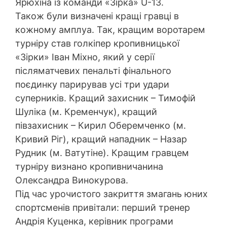
Ярюхіна із команди «Зірка» U-13.
Також були визначені кращі гравці в
кожному амплуа. Так, кращим воротарем
турніру став голкіпер кропивницької
«Зірки» Іван Міхно, який у серії
післяматчевих пенальті фінального
поєдинку парирував усі три удари
суперників. Кращий захисник – Тимофій
Шуліка (м. Кременчук), кращий
півзахисник – Кирил Оберемченко (м.
Кривий Ріг), кращий нападник – Назар
Рудник (м. Ватутіне). Кращим гравцем
турніру визнано кропивничанина
Олександра Винокурова.
Під час урочистого закриття змагань юних
спортсменів привітали: перший тренер
Андрія Куценка, керівник програми