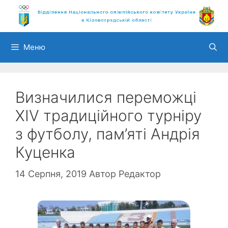
Перейти
до
вмісту
Меню
Визначилися переможці
ХІV традиційного турніру
з футболу, пам’яті Андрія
Куценка
14 Серпня, 2019
Автор
Редактор