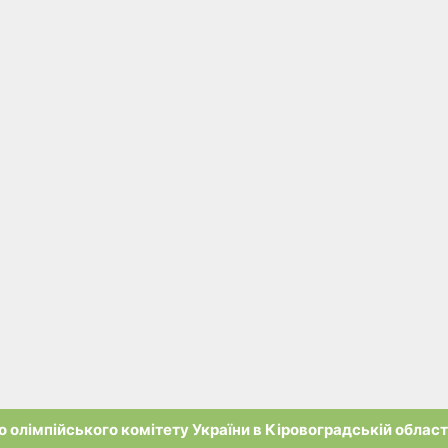
 олімпійського комітету України в Кіровоградській област