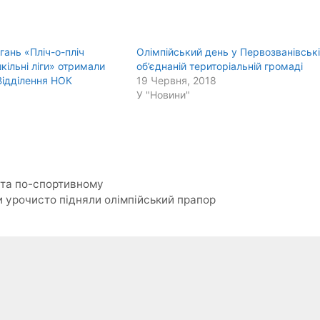
ань «Пліч-о-пліч
Олімпійський день у Первозванівськ
кільні ліги» отримали
об’єднаній територіальній громаді
Відділення НОК
19 Червня, 2018
У "Новини"
 та по-спортивному
и урочисто підняли олімпійський прапор