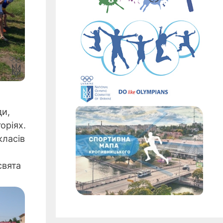
ди,
оріях.
класів
свята