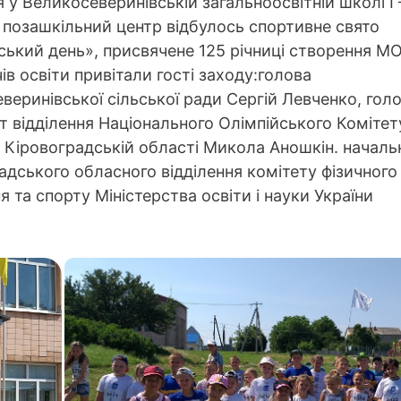
 у Великосеверинівській загальноосвітній школі І – 
, позашкільний центр відбулось спортивне свято
ський день», присвячене 125 річниці створення М
ів освіти привітали гості заходу:голова
веринівської сільської ради Сергій Левченко, гол
ст відділення Національного Олімпійського Комітет
в Кіровоградській області Микола Аношкін. началь
адського обласного відділення комітету фізичного
я та спорту Міністерства освіти і науки України