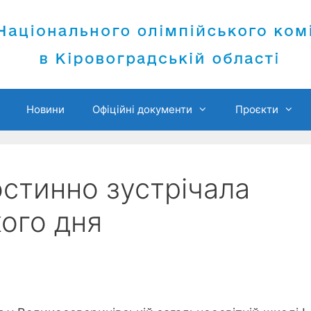
Новини
Офіційні документи
Проєкти
стинно зустрічала
кого дня