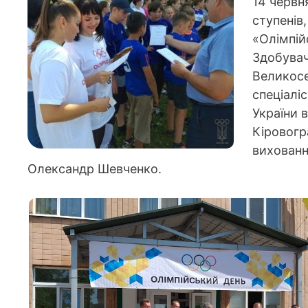
14 червня
ступенів
«Олімпій
Здобувач
Великосе
спеціалі
України 
Кіровогр
вихованн
Олександр Шевченко.