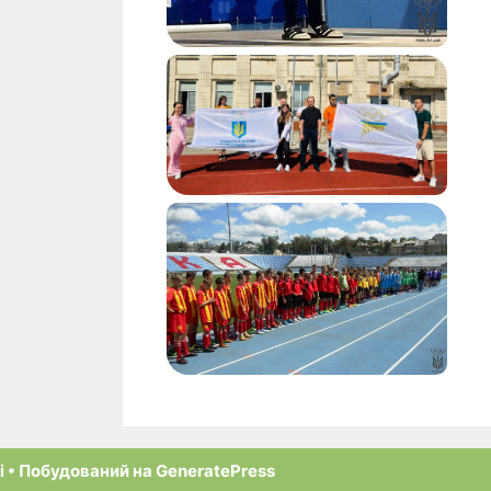
і
• Побудований на
GeneratePress