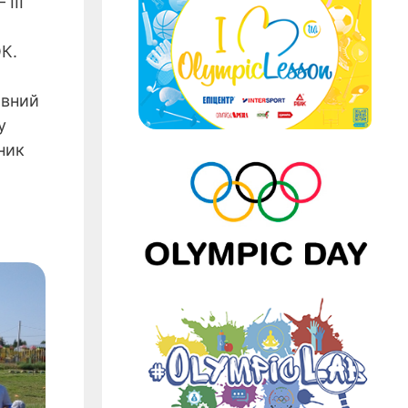
ІІІ
ОК.
овний
у
ник