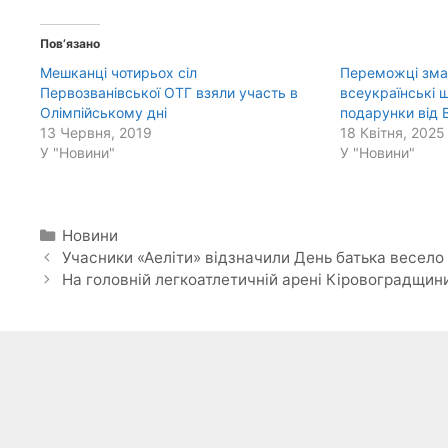
Пов’язано
Мешканці чотирьох сіл
Переможці змаг
Первозванівської ОТГ взяли участь в
всеукраїнські ш
Олімпійському дні
подарунки від 
13 Червня, 2019
18 Квітня, 2025
У "Новини"
У "Новини"
Категорії
Новини
Учасники «Аеліти» відзначили День батька весело
На головній легкоатлетичній арені Кіровоградщин