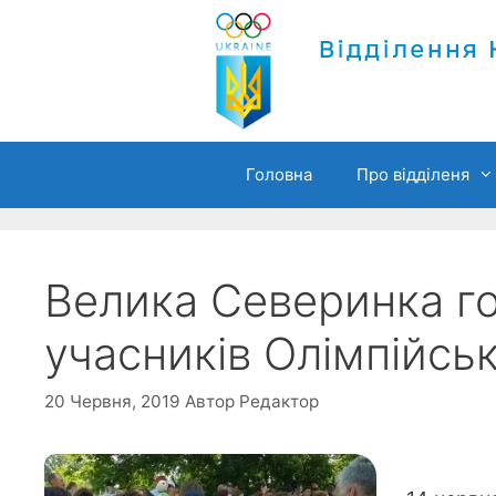
Перейти
до
вмісту
Головна
Про відділеня
Велика Северинка го
учасників Олімпійсь
20 Червня, 2019
Автор
Редактор