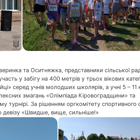
веринка та Оситняжка, представники сільської ра
часть у забігу на 400 метрів у трьох вікових катег
і» серед учнів молодших школярів, а учні 5 – 11 
лексних змагань «Олімпіада Кіровоградщини» та
у турнірі. За рішенням оргкомітету спортивного 
о девізу «Швидше, вище, сильніше!»