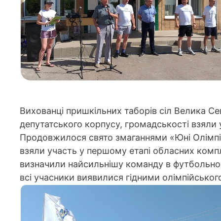
Вихованці пришкільних таборів сіл Велика Се
депутатського корпусу, громадськості взяли у
Продовжилося свято змаганнями «Юні Олімпійц
взяли участь у першому етапі обласних комп
визначили найсильнішу команду в футбольном
всі учасники виявилися гідними олімпійськог