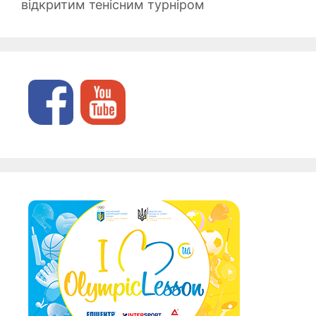
відкритим тенісним турніром