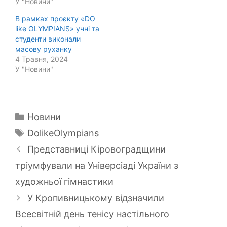
У "Новини"
В рамках проєкту «DO
like OLYMPIANS» учні та
студенти виконали
масову руханку
4 Травня, 2024
У "Новини"
Категорії
Новини
Позначки
DolikeOlympians
Представниці Кіровоградщини
тріумфували на Універсіаді України з
художньої гімнастики
У Кропивницькому відзначили
Всесвітній день тенісу настільного