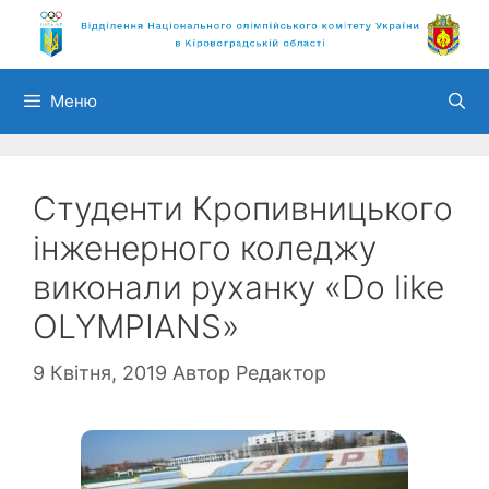
Перейти
до
вмісту
Меню
Студенти Кропивницького
інженерного коледжу
виконали руханку «Do like
OLYMPIANS»
9 Квітня, 2019
Автор
Редактор