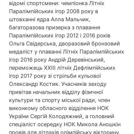
відомі спортсмени: чемпіонка Літніх
Паралімпійських ігор 2008 року в
штовханні ядра Алла Мальчик,
багаторазова призерка з плавання
Паралімпійських ігор 2012 і 2016 років
Ольга Свідерська, дворазовий бронзовий
медаліст у плаванні Літніх Паралімпійських
ігор 2016 року Андрій Деревінський,
переможець ХХІІІ літніх Дефлімпійських
ігор 2017 року зі стрільби кульової
Олександр Костик. Учасників заходу
привітав начальник відділу фізичної
культури та спорту міської ради, член
виконкому обласного відділення НОК
України Сергій Колодяжний, а головний
спеціаліст осередку НОК Микола Аношкін
провів для дітлахів олімпійську вікторину.