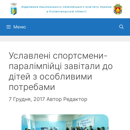
Перейти
до
вмісту
Меню
Уславлені спортсмени-
паралімпійці завітали до
дітей з особливими
потребами
7 Грудня, 2017
Автор
Редактор