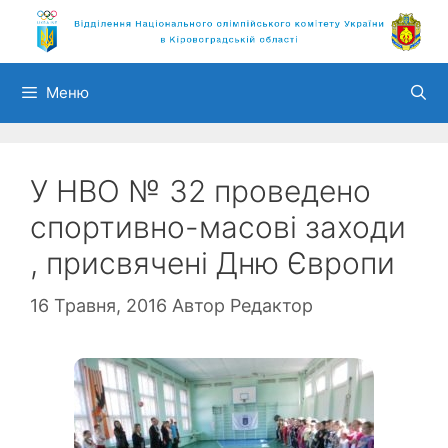
Перейти
до
вмісту
Меню
У НВО № 32 проведено
спортивно-масові заходи
, присвячені Дню Європи
16 Травня, 2016
Автор
Редактор