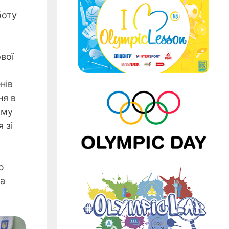
боту
вої
нів
ня в
ому
 зі
ю
 а