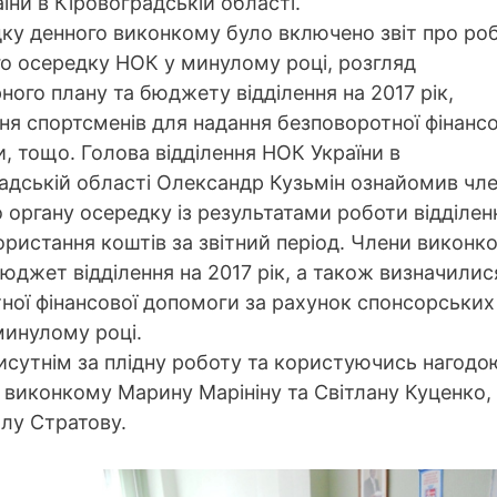
їни в Кіровоградській області.
ку денного виконкому було включено звіт про ро
о осередку НОК у минулому році, розгляд
ного плану та бюджету відділення на 2017 рік,
ня спортсменів для надання безповоротної фінансо
, тощо. Голова відділення НОК України в
адській області Олександр Кузьмін ознайомив чле
о органу осередку із результатами роботи відділен
ористання коштів за звітний період. Члени виконк
юджет відділення на 2017 рік, а також визначилися
ної фінансової допомоги за рахунок спонсорських
 минулому році.
сутнім за плідну роботу та користуючись нагодо
 виконкому Марину Марініну та Світлану Куценко,
лу Стратову.