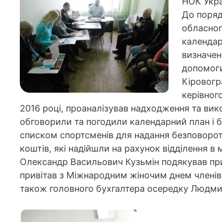
НОК Укра
До поряд
обласног
календар
визначен
допомоги
Кіровогр
керівног
2016 році, проаналізував надходження та вик
обговорили та погодили календарний план і б
списком спортсменів для надання безповорот
коштів, які надійшли на рахунок відділення в
Олександр Васильович Кузьмін подякував при
привітав з Міжнародним жіночим днем членів
також головного бухгалтера осередку Людми