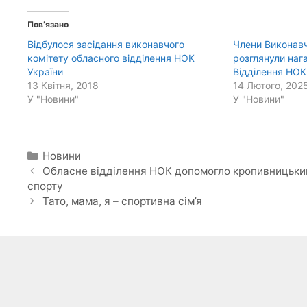
Пов’язано
Відбулося засідання виконавчого
Члени Виконавч
комітету обласного відділення НОК
розглянули наг
України
Відділення НОК
13 Квітня, 2018
14 Лютого, 202
У "Новини"
У "Новини"
Категорії
Новини
Обласне відділення НОК допомогло кропивницьким 
спорту
Тато, мама, я – спортивна сім’я