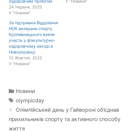
оздоровчим пробігом
У "Новини"
24 Червня, 2025
У "Новини"
За підтримки Відділення
НОК ветерани спорту
Кропивницького взяли
участь у фізкультурно-
оздоровчому заході в
Новоукраїнці
10 Жовтня, 2025
У "Новини"
Категорії
Новини
Позначки
olympicday
Олімпійський день у Гайвороні об’єднав
прихильників спорту та активного способу
життя