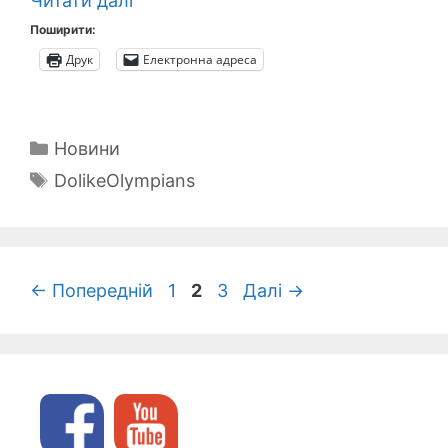
Читати далі
Поширити:
Друк
Електронна адреса
Категорії
Новини
Позначки
DolikeOlympians
Сторінка
Сторінка
Сторінка
←
Попередній
1
2
3
Далі
→