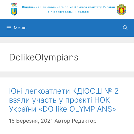
Перейти
до
вмісту
Меню
DolikeOlympians
Юні легкоатлети КДЮСШ № 2
взяли участь у проєкті НОК
України «DO like OLYMPIANS»
16 Березня, 2021
Автор
Редактор