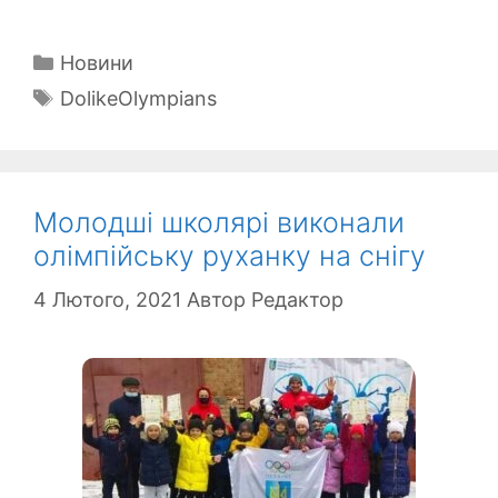
Категорії
Новини
Позначки
DolikeOlympians
Молодші школярі виконали
олімпійську руханку на снігу
4 Лютого, 2021
Автор
Редактор