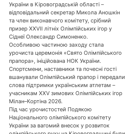
України в Кіровоградській області –
відповідальний секретар Микола Аношкін
та член виконавчого комітету, срібний
призер XXVII літніх Олімпійських ігор у
Сіднеї Олександр Симоненко.
Особливою частиною заходу стала
урочиста церемонія «Свято Олімпійського
прапора», ініційована НОК України.
Спортсмени, наставники та почесні гості
вшанували Олімпійський прапор і передали
слова підтримки українським атлетам –
учасникам XXV зимових Олімпійських ігор
Мілан–Кортіна 2026.
Під час урочистостей Подякою
Національного олімпійського комітету
України за вагомий внесок у розвиток
олімпійського руху на Кіровоградщині були