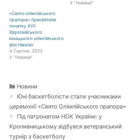
У "Новини"
«Свято олімпійського
прапора» присвятили
початку XVІІ
Європейського
юнацького олімпійського
фестивалю
4 Серпня, 2023
У "Новини"
Категорії
Новини
Юні баскетболісти стали учасниками
церемонії «Свято Олімпійського прапора»
Під патронатом НОК України: у
Кропивницькому відбувся ветеранський
турнір з баскетболу