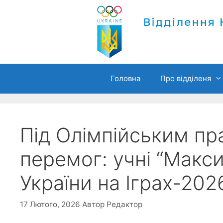
Перейти
до
вмісту
Головна
Про відділеня
Під Олімпійським пр
перемог: учні “Макс
України на Іграх-202
17 Лютого, 2026
Автор
Редактор