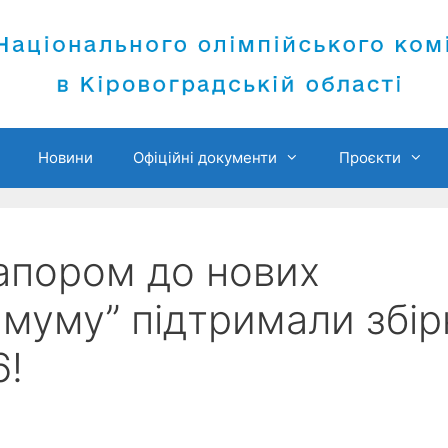
Новини
Офіційні документи
Проєкти
апором до нових
имуму” підтримали збір
6!