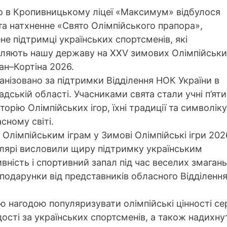
о в Кропивницькому ліцеї «Максимум» відбулося
та натхненне «Свято Олімпійського прапора»,
не підтримці українських спортсменів, які
ляють нашу державу на XXV зимових Олімпійськ
лан–Кортіна 2026.
ганізовано за підтримки Відділення НОК України в
адській області. Учасниками свята стали учні п’яти
торію Олімпійських ігор, їхні традиції та символіку
сному світі.
лімпійським іграм у Зимові Олімпійські ігри 202
олярі висловили щиру підтримку українським
ність і спортивний запал під час веселих змагань
подарунки від представників обласного Відділенн
ю нагодою популяризувати олімпійські цінності се
дості за українських спортсменів, а також надихну