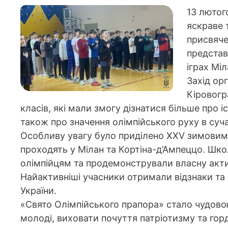
13 лютог
яскраве 
присвяче
представ
іграх Мі
Захід ор
Кіровогр
класів, які мали змогу дізнатися більше про іс
також про значення олімпійського руху в суча
Особливу увагу було приділено XXV зимовим О
проходять у Мілан та Кортіна-д’Ампеццо. Шк
олімпійцям та продемонстрували власну актив
Найактивніші учасники отримали відзнаки та 
України.
«Свято Олімпійського прапора» стало чудово
молоді, виховати почуття патріотизму та гор