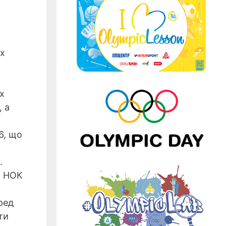
их
х
, а
6, що
.
я НОК
ред
ти