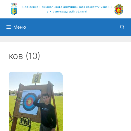
Перейти
до
вмісту
Меню
ков (10)