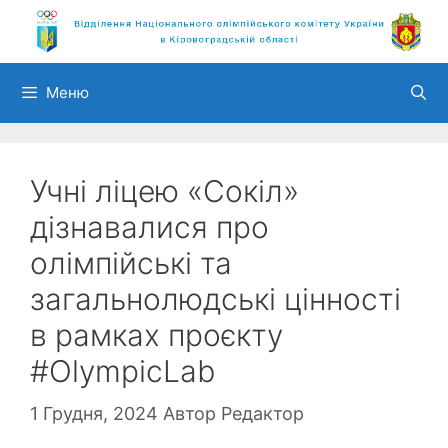
Перейти
до
вмісту
Меню
Учні ліцею «Сокіл»
дізнавалися про
олімпійські та
загальнолюдські цінності
в рамках проєкту
#OlympicLab
1 Грудня, 2024
Автор
Редактор