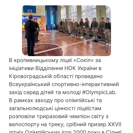
В кропивницькому ліцеї «Сокіл» за
ініціативи Відділення НОК України в
Кіровоградській області проведено
Всеукраїнський спортивно-інтерактивний
захід серед дітей та молоді #OlympicLab.
В рамках заходу про олімпійські та
загальнолюдські цінності ліцеїстам
розповіли триразовий чемпіон світу з
велоспорту на треку, срібний призер ХХVІІ
літніх Олімпійських ігор 2000 року в Сіднеї