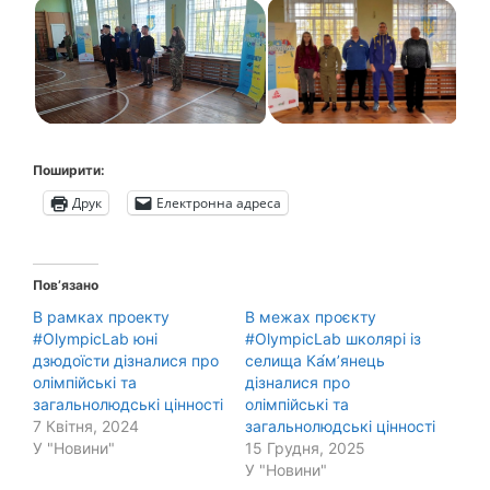
Поширити:
Друк
Електронна адреса
Пов’язано
В рамках проекту
В межах проєкту
#OlympicLab юні
#OlympicLab школярі із
дзюдоїсти дізналися про
селища Ка́м’янець
олімпійські та
дізналися про
загальнолюдські цінності
олімпійські та
7 Квітня, 2024
загальнолюдські цінності
У "Новини"
15 Грудня, 2025
У "Новини"