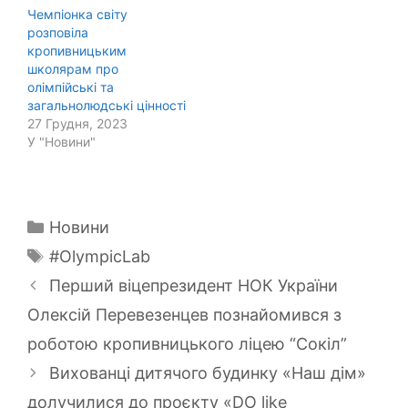
Чемпіонка світу
розповіла
кропивницьким
школярам про
олімпійські та
загальнолюдські цінності
27 Грудня, 2023
У "Новини"
Категорії
Новини
Позначки
#OlympicLab
Перший віцепрезидент НОК України
Олексій Перевезенцев познайомився з
роботою кропивницького ліцею “Сокіл”
Вихованці дитячого будинку «Наш дім»
долучилися до проєкту «DO like