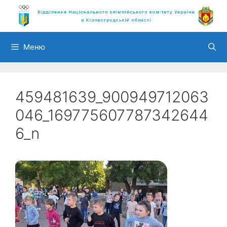
Перейти
до
вмісту
Меню
459481639_900949712063
046_169775607787342644
6_n