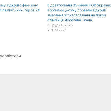
му відкрито фан-зону
Відсвяткували 35-річчя НОК України:
х Олімпійських Ігор 2024
Кропивницькому провели відкриті
змагання зі скелелазіння на призи
олімпійця Ярослава Ткача
8 Грудня, 2025
У "Новини"
ауерліфтери