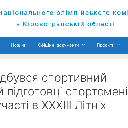
Новини
Офіційні документи
Проєкти
ідбувся спортивний
 підготовці спортсмен
асті в ХХХІІІ Літніх