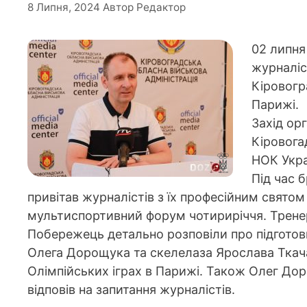
8 Липня, 2024
Автор
Редактор
02 липня
журналіс
Кіровогра
Парижі.
Захід ор
Кіровогад
НОК Укра
Під час 
привітав журналістів з їх професійним святом 
мультиспортивний форум чотириріччя. Тренер
Побережець детально розповіли про підготов
Олега Дорощука та скелелаза Ярослава Ткача
Олімпійських іграх в Парижі. Також Олег Дор
відповів на запитання журналістів.