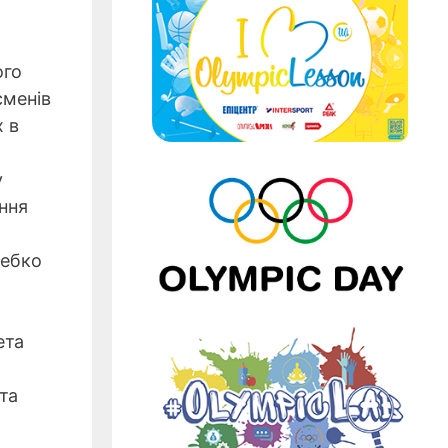
ого
сменів
х в
у
ення
Бебко
ета
та