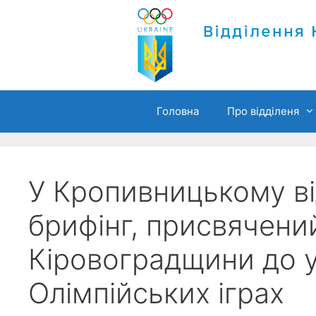
Перейти
до
вмісту
Головна
Про відділеня
У Кропивницькому в
брифінг, присвячений
Кіровоградщини до уч
Олімпійських іграх