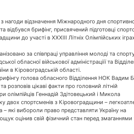
 з нагоди відзначення Міжнародного дня спортивн
та відбувся брифінг, присвячений підготовці спорт
дщини до участі в ХХХІІІ Літніх Олімпійських ігра
ганізовано за співпраці управління молоді та спорт
ської обласної військової адміністраціії та Відділ
їни в Кіровоградській області.
брифінгу голова обласного Відділення НОК Вадим 
та розповів цікаві факти про головний літній
и олімпійців Геннадій Здітовецький і Микола
ку двох спортсменів з Кіровоградщини – легкоатл
 – які вибороли право представляти Україну на
ощук оцінив свій фізичний стан перед змаганнями 