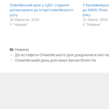
Олімпійський урок у ЦДУ: студенти
У Кропивницько
доторкнулися до історії олімпійського
до ХХХІІІ Літні
руху
року
30 Вересня, 2025
31 Липня, 2024
У "Новини"
У "Новини"
Категорії
Новини
До естафети Олімпійського дня доєдналися юні п
Олімпійський день для юних баскетболістів