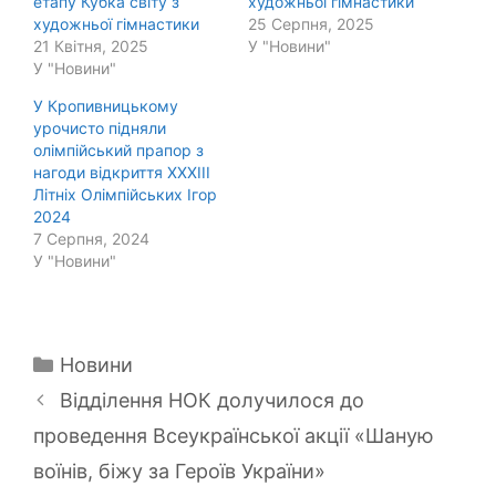
етапу Кубка світу з
художньої гімнастики
художньої гімнастики
25 Серпня, 2025
21 Квітня, 2025
У "Новини"
У "Новини"
У Кропивницькому
урочисто підняли
олімпійський прапор з
нагоди відкриття ХХХІІІ
Літніх Олімпійських Ігор
2024
7 Серпня, 2024
У "Новини"
Категорії
Новини
Відділення НОК долучилося до
проведення Всеукраїнської акції «Шаную
воїнів, біжу за Героїв України»