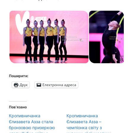
Поширити:
Друк
Електронна адреса
Пов’язано
Кропивничанка
Кропивничанка
Єлизавета Азза стала
Єлизавета Азза –
бронзовою призеркою
чемпіонка світу з