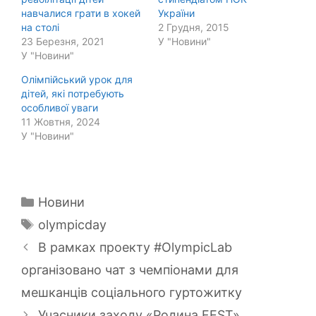
навчалися грати в хокей
України
на столі
2 Грудня, 2015
23 Березня, 2021
У "Новини"
У "Новини"
Олімпійський урок для
дітей, які потребують
особливої уваги
11 Жовтня, 2024
У "Новини"
Категорії
Новини
Позначки
olympicday
В рамках проекту #OlympicLab
організовано чат з чемпіонами для
мешканців соціального гуртожитку
Учасники заходу «Родина FEST»