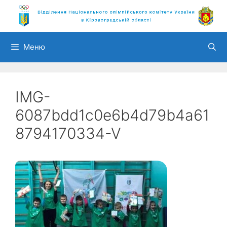
Перейти
до
вмісту
Меню
IMG-
6087bdd1c0e6b4d79b4a61
8794170334-V