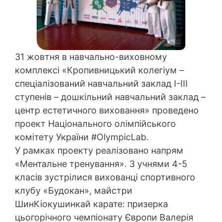
31 жовтня в навчально-виховному
комплексі «Кропивницький колегіум –
спеціалізований навчальний заклад І-ІІІ
ступенів – дошкільний навчальний заклад –
центр естетичного виховання» проведено
проект Національного олімпійського
комітету України #OlympicLab.
У рамках проекту реалізовано напрям
«Ментальне тренування». З учнями 4-5
класів зустрілися вихованці спортивного
клубу «Будокан», майстри
ШинКіокушинкай карате: призерка
цьогорічного чемпіонату Європи Валерія