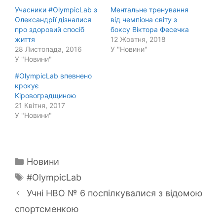
Учасники #OlympicLab з
Ментальне тренування
Олександрії дізналися
від чемпіона світу з
про здоровий спосіб
боксу Віктора Фесечка
життя
12 Жовтня, 2018
28 Листопада, 2016
У "Новини"
У "Новини"
#OlympicLab впевнено
крокує
Кіровоградщиною
21 Квітня, 2017
У "Новини"
Категорії
Новини
Позначки
#OlympicLab
Учні НВО № 6 поспілкувалися з відомою
спортсменкою