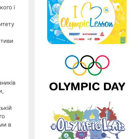
кого і
итету
ктиви
вників
и,
ській
го
ми в