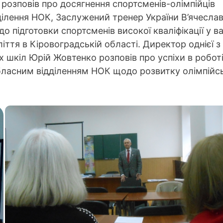
 розповів про досягнення спортсменів-олімпійців
ілення НОК, Заслужений тренер України В’ячесла
о підготовки спортсменів високої кваліфікації у в
ліття в Кіровоградській області. Директор однієї з
 шкіл Юрій Жовтенко розповів про успіхи в робот
бласним відділенням НОК щодо розвитку олімпійс