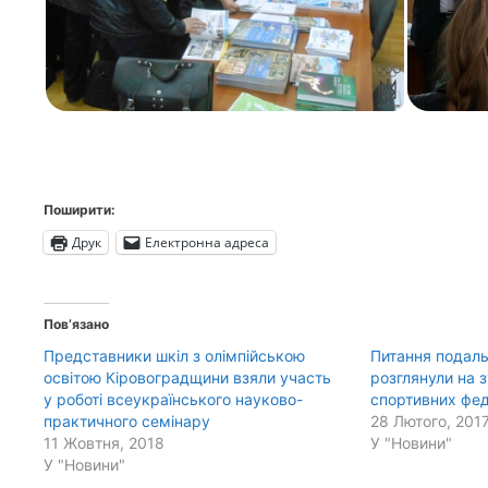
Поширити:
Друк
Електронна адреса
Пов’язано
Представники шкіл з олімпійською
Питання подаль
освітою Кіровоградщини взяли участь
розглянули на з
у роботі всеукраїнського науково-
спортивних фе
практичного семінару
28 Лютого, 201
11 Жовтня, 2018
У "Новини"
У "Новини"