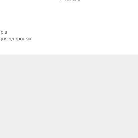
рів
дня здоров’я»