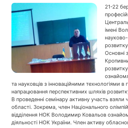
21-22 бе
професій
Централь
імені Во
науково-
розвитку 
Основні 
Кропивни
розвитку
ознайомл
та науковців з інноваційними технологіями в г
напрацювання перспективних шляхів розвитку 
В проведенні семінару активну участь взяли 
області. Зокрема, член Національного олімпі
відділення НОК Володимир Ковальов ознайоми
діяльності НОК України. Член активу обласно