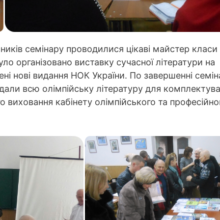
сників семінару проводилися цікаві майстер класи
уло організовано виставку сучасної літератури на
ені нові видання НОК України. По завершенні семі
дали всю олімпійську літературу для комплектув
о виховання кабінету олімпійського та професійно