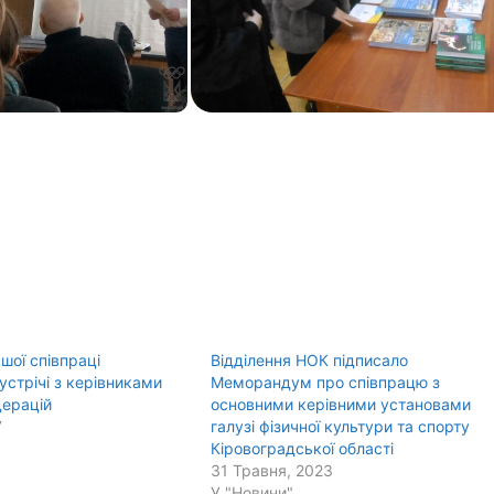
шої співпраці
Відділення НОК підписало
устрічі з керівниками
Меморандум про співпрацю з
дерацій
основними керівними установами
7
галузі фізичної культури та спорту
Кіровоградської області
31 Травня, 2023
У "Новини"