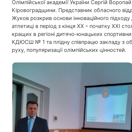
Олімпійської академії України Сергій Воропай
Кіровоградщини. Представник обласного відд
Жуков розкрив основи інноваційного підходу д
атлетиці в період з кінця ХХ – початку ХХІ сто
кращих в регіоні дитячо-юнацьких спортивних
КДЮСШ № 1 та плідну співпрацю закладу з о
руху, популяризації олімпійських цінностей.