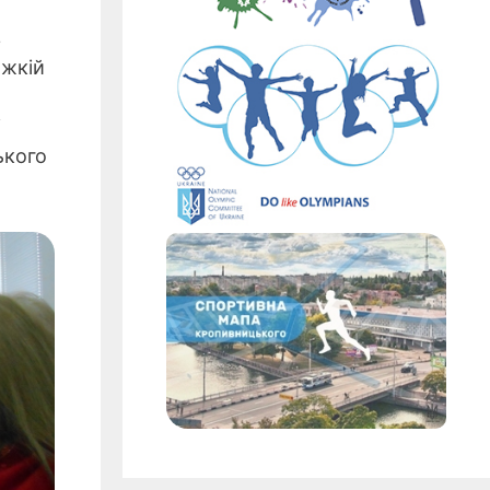
в
ажкій
і
ького