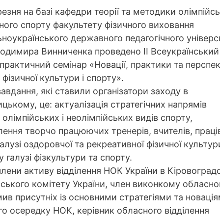
резня на базі кафедри теорії та методики олімпійсь
ного спорту факультету фізичного виховання
ноукраїнського державного педагогічного універс
лодимира Винниченка проведено ІІ Всеукраїнський
практичний семінар «Новації, практики та перспе
фізичної культури і спорту».
завдання, які ставили організатори заходу в
цькому, це: актуалізація стратегічних напрямів
 олімпійських і неолімпійських видів спорту,
ення творчо працюючих тренерів, вчителів, праці
алузі оздоровчої та рекреативної фізичної культур
галузі фізкультури та спорту.
члени активу відділення НОК України в Кіровоград
йського комітету України, член виконкому обласно
в присутніх із основними стратегіями та новація
го осередку НОК, керівник обласного відділення