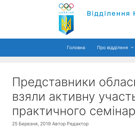
Перейти
до
вмісту
Головна
Про відділеня
Представники облас
взяли активну участь
практичного семіна
25 Березня, 2019
Автор
Редактор