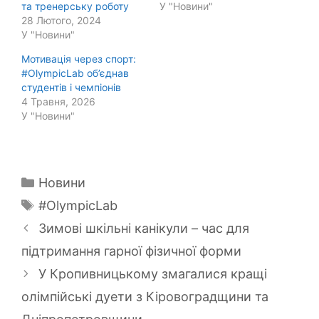
та тренерську роботу
У "Новини"
28 Лютого, 2024
У "Новини"
Мотивація через спорт:
#OlympicLab об’єднав
студентів і чемпіонів
4 Травня, 2026
У "Новини"
Категорії
Новини
Позначки
#OlympicLab
Зимові шкільні канікули – час для
підтримання гарної фізичної форми
У Кропивницькому змагалися кращі
олімпійські дуети з Кіровоградщини та