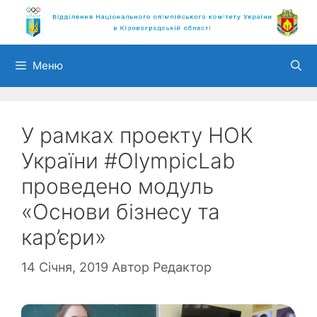
Перейти
до
вмісту
Меню
У рамках проекту НОК
України #OlympicLab
проведено модуль
«Основи бізнесу та
кар’єри»
14 Січня, 2019
Автор
Редактор