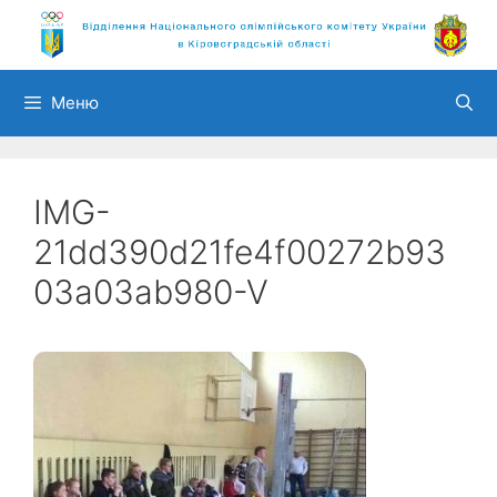
Перейти
до
вмісту
Меню
IMG-
21dd390d21fe4f00272b93
03a03ab980-V