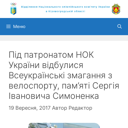
Перейти
до
вмісту
Меню
Під патронатом НОК
України відбулися
Всеукраїнські змагання з
велоспорту, пам’яті Сергія
Івановича Симоненка
19 Вересня, 2017
Автор
Редактор