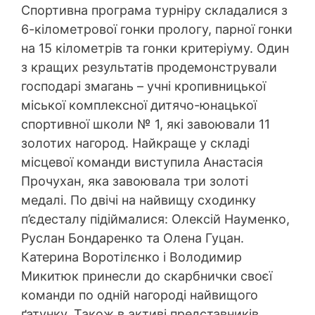
Спортивна програма турніру складалися з
6-кілометрової гонки прологу, парної гонки
на 15 кілометрів та гонки критеріуму. Один
з кращих результатів продемонстрували
господарі змагань – учні кропивницької
міської комплексної дитячо-юнацької
спортивної школи № 1, які завоювали 11
золотих нагород. Найкраще у складі
місцевої команди виступила Анастасія
Прочухан, яка завоювала три золоті
медалі. По двічі на найвищу сходинку
п’єдесталу підіймалися: Олексій Науменко,
Руслан Бондаренко та Олена Гуцан.
Катерина Воротілєнко і Володимир
Микитюк принесли до скарбнички своєї
команди по одній нагороді найвищого
ґатунку. Також в активі представників