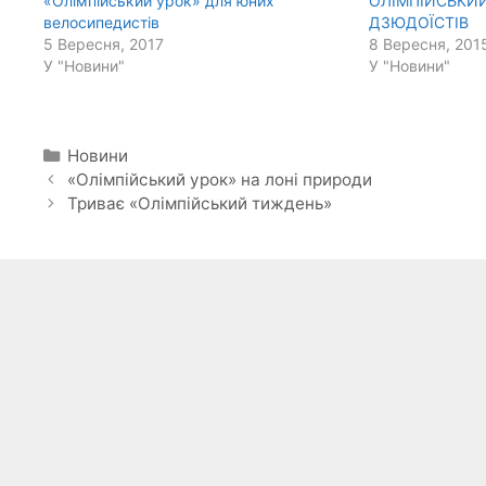
«Олімпійський урок» для юних
ОЛІМПІЙСЬКИ
велосипедистів
ДЗЮДОЇСТІВ
5 Вересня, 2017
8 Вересня, 201
У "Новини"
У "Новини"
Категорії
Новини
«Олімпійський урок» на лоні природи
Триває «Олімпійський тиждень»