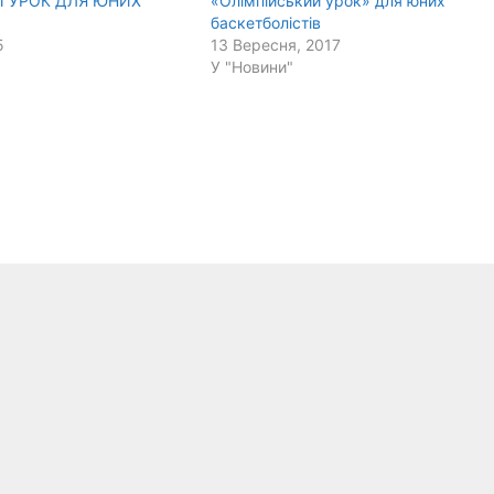
Й УРОК ДЛЯ ЮНИХ
«Олімпійський урок» для юних
баскетболістів
5
13 Вересня, 2017
У "Новини"