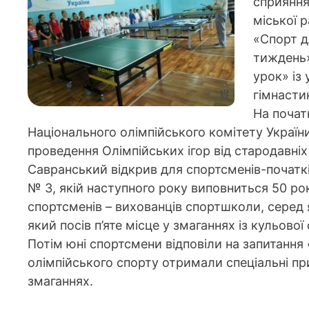
сприяння
міської 
«Спорт д
тиждень»
урок» із
гімнасти
На почат
Національного олімпійського комітету України 
проведення Олімпійських ігор від стародавні
Савранський відкрив для спортсменів-початк
№ 3, якій наступного року виповниться 50 ро
спортсменів – вихованців спортшколи, серед я
який посів п’яте місце у змаганнях із кульової
Потім юні спортсмени відповіли на запитання 
олімпійського спорту отримали спеціальні п
змаганнях.