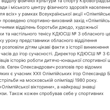
 відділу фізичної культури та спорту Кіровоградсь
ради і міського центру фізичного здоров’я населенн
ля всіх» у рамках Всеукраїнської акції «Олімпійсь
 проведено спортивно-виховний захід «Олімпійс
 учнями відділень боротьби дзюдо, художньої
ки та настільного тенісу КДЮСШ № 3 обласного це
ку уроку представники обласного відділення
розповіли дітям цікаві факти з історії виникнення 
х часів до ігор сучасності. Директор КДЮСШ № 3 Є
івців історію роботи дитячо-юнацької спортивної
ків. Євген Олександрович розповів про відомих
ких є учасник ХХІІ Олімпійських ігор Олександр Б
 стрільби на московській олімпіаді 1980 року.
«Олімпійської вікторини», а найкращі знавці
ризи. Також кожен спробував себе у спортивних