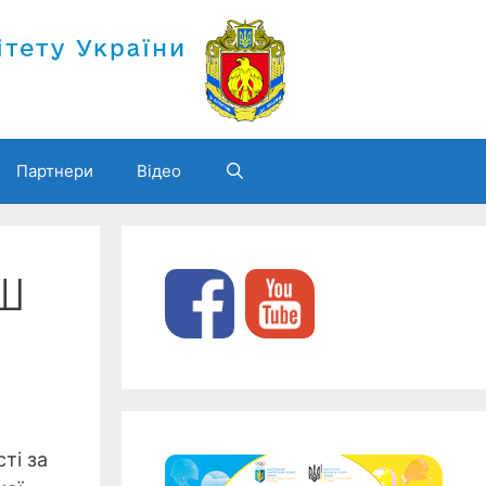
Партнери
Відео
СШ
ті за