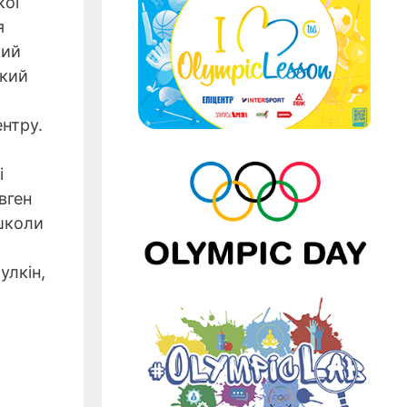
кої
я
кий
ький
нтру.
і
вген
 школи
улкін,