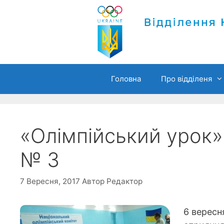
Перейти
до
вмісту
Головна
Про відділеня
«Олімпійський урок
№ 3
7 Вересня, 2017
Автор
Редактор
6 вересн