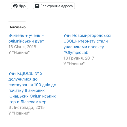
Друк
Електронна адреса
Пов’язано
Вчитель + учень =
Учні Новомиргородської
олімпійський дует
СЗОШ-інтернату стали
16 Січня, 2018
учасниками проекту
У "Новини"
#OlympicLab
13 Грудня, 2017
У "Новини"
Учні КДЮСШ № 3
долучилися до
святкування 100 днів до
початку ІІ зимових
Юнацьких Олімпійських
ігор в Ліллехаммері
6 Листопада, 2015
У "Новини"