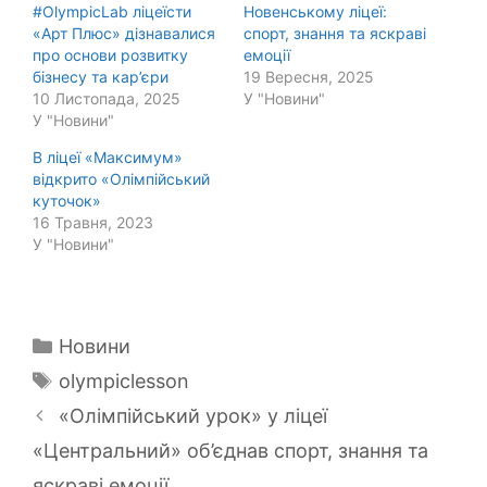
#OlympicLab ліцеїсти
Новенському ліцеї:
«Арт Плюс» дізнавалися
спорт, знання та яскраві
про основи розвитку
емоції
бізнесу та кар’єри
19 Вересня, 2025
10 Листопада, 2025
У "Новини"
У "Новини"
В ліцеї «Максимум»
відкрито «Олімпійський
куточок»
16 Травня, 2023
У "Новини"
Категорії
Новини
Позначки
olympiclesson
«Олімпійський урок» у ліцеї
«Центральний» об’єднав спорт, знання та
яскраві емоції