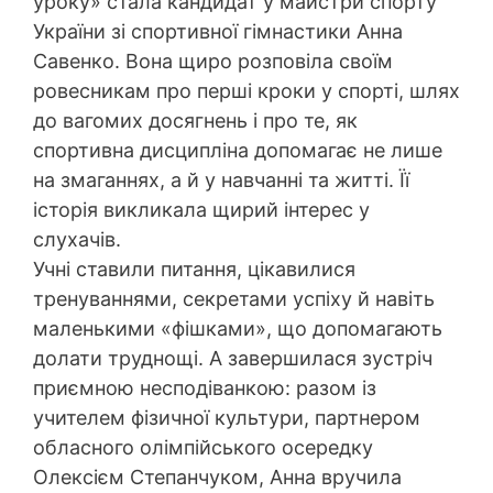
уроку» стала кандидат у майстри спорту
України зі спортивної гімнастики Анна
Савенко. Вона щиро розповіла своїм
ровесникам про перші кроки у спорті, шлях
до вагомих досягнень і про те, як
спортивна дисципліна допомагає не лише
на змаганнях, а й у навчанні та житті. Її
історія викликала щирий інтерес у
слухачів.
Учні ставили питання, цікавилися
тренуваннями, секретами успіху й навіть
маленькими «фішками», що допомагають
долати труднощі. А завершилася зустріч
приємною несподіванкою: разом із
учителем фізичної культури, партнером
обласного олімпійського осередку
Олексієм Степанчуком, Анна вручила